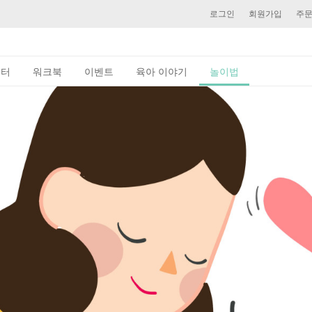
로그인
회원가입
주
이터
워크북
이벤트
육아 이야기
놀이법