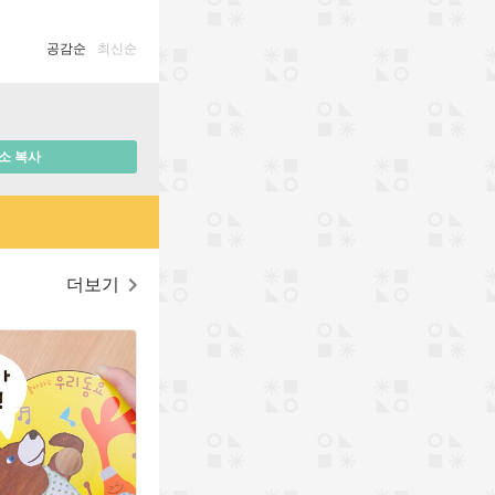
공감순
최신순
소 복사
더보기