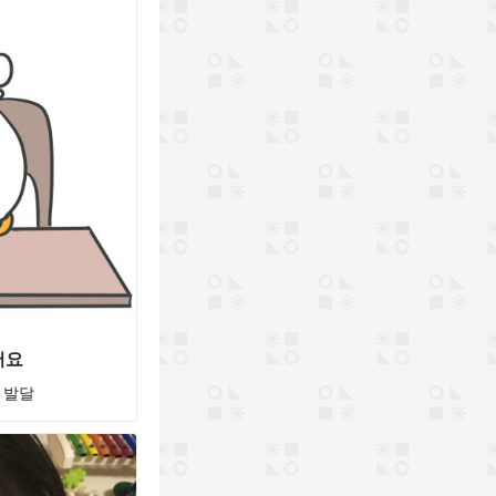
어요
 발달