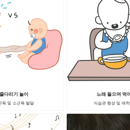
줄다리기 놀이
노래 들으며 먹
근육 및 소근육 발달
식습관 형성 및 애착