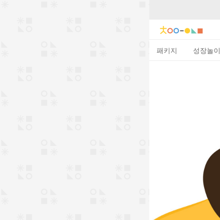
패키지
성장놀