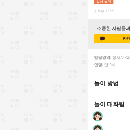
일상 놀이
조회수 1366
소중한 사람들과
카카
발달영역:
정서/사
연령:
만 0세
놀이 방법
놀이 대화팁