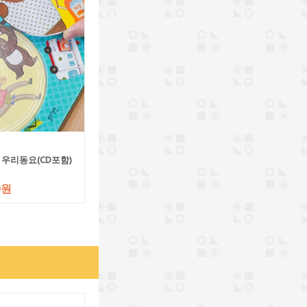
 우리동요(CD포함)
0원