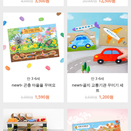
3,500원
12,500원
4,000원
20,000원
만 3-6세
만 3-6세
new✨ 곤충 마을을 꾸며요
new✨골지 교통기관 꾸미기 세
트
1,590원
1,200원
3,000원
3,500원