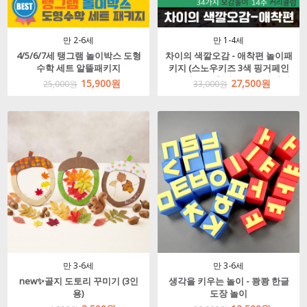
만 2-6세
만 1-4세
4/5/6/7세 탱그램 놀이박스 도형
차이의 색깔오감 - 애착편 놀이패
수학 세트 알뜰패키지
키지 (스노우키즈 3색 핑거페인
트 물감 250ml, 워크북 구성 선택)
15,900원
27,500원
25,000원
33,000원
만 3-6세
만 3-6세
new✨골지 도토리 꾸미기 (3인
생각을 키우는 놀이 - 쾅쾅 한글
용)
도장 놀이