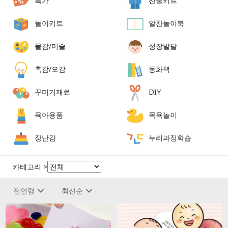
특가
선물키트
놀이키트
알찬놀이북
물감/미술
성장발달
촉감/오감
동화책
꾸미기재료
DIY
육아용품
목욕놀이
장난감
누리과정학습
카테고리 >
전연령
최신순