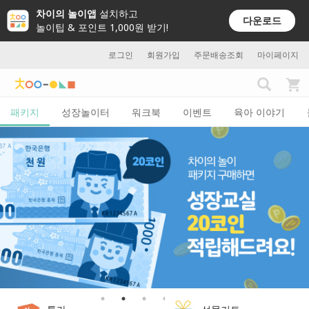
차이의 놀이앱
설치하고
다운로드
놀이팁 & 포인트 1,000원 받기!
로그인
회원가입
주문배송조회
마이페이지
패키지
성장놀이터
워크북
이벤트
육아 이야기