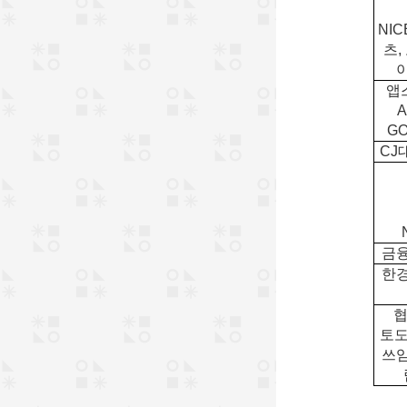
NI
츠,
앱
A
G
CJ
금
한
협
토도
쓰