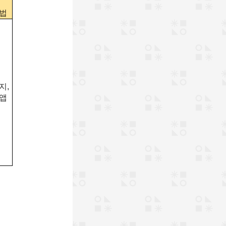
법
지,
앱