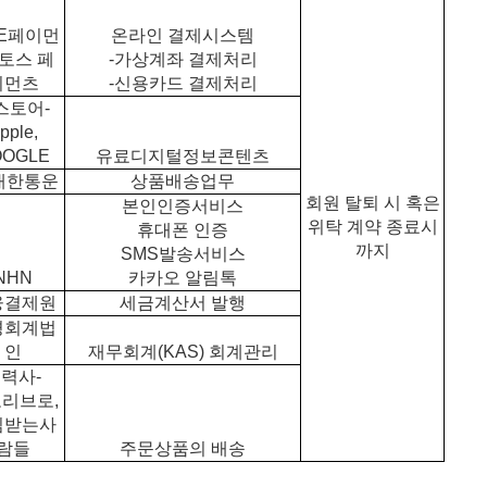
CE페이먼
온라인 결제시스템
 토스 페
-가상계좌 결제처리
이먼츠
-신용카드 결제처리
스토어-
pple,
OOGLE
유료디지털정보콘텐츠
대한통운
상품배송업무
회원 탈퇴 시 혹은
본인인증서비스
위탁 계약 종료시
휴대폰 인증
까지
SMS발송서비스
NHN
카카오 알림톡
융결제원
세금계산서 발행
경회계법
인
재무회계(KAS) 회계관리
력사-
리브로,
임받는사
람들
주문상품의 배송