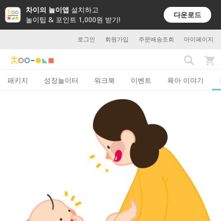
차이의 놀이앱
설치하고
다운로드
놀이팁 & 포인트 1,000원 받기!
로그인
회원가입
주문배송조회
마이페이지
패키지
성장놀이터
워크북
이벤트
육아 이야기