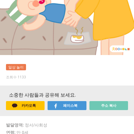
일상 놀이
조회수 1133
소중한 사람들과 공유해 보세요.
카카오톡
페이스북
주소 복사
발달영역:
정서/사회성
연령:
만 0세