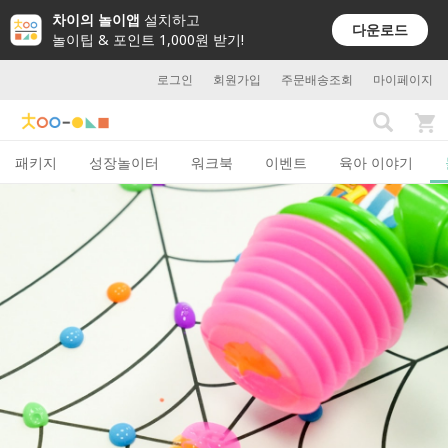
차이의 놀이앱
설치하고
다운로드
놀이팁 & 포인트 1,000원 받기!
로그인
회원가입
주문배송조회
마이페이지
패키지
성장놀이터
워크북
이벤트
육아 이야기