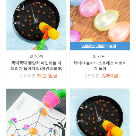
만 2-6세
만 2-5세
뚝딱뚝딱 뿅망치 페인트볼 터
차이야 놀자! - 스트레스 터트리
트리기 놀이키트 (페인트볼 30
기 놀이
개 +뿅망치 1개+아스테이지1장
재고 없음
2,490원
12,000원
3,500원
+블랙트레이 1개, 미니 or 대형
크기선택)