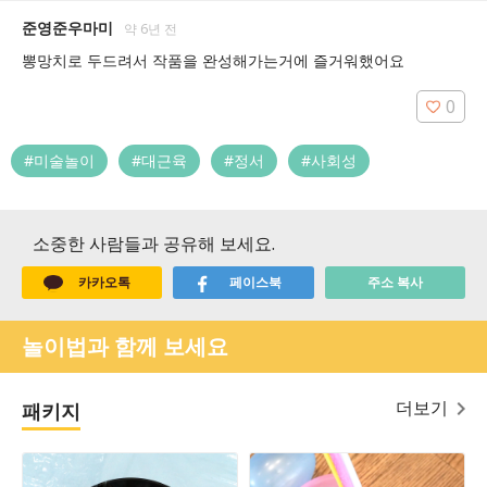
준영준우마미
약 6년 전
뽕망치로 두드려서 작품을 완성해가는거에 즐거워했어요 
0
#미술놀이
#대근육
#정서
#사회성
소중한 사람들과 공유해 보세요.
카카오톡
페이스북
주소 복사
놀이법과 함께 보세요
더보기
패키지