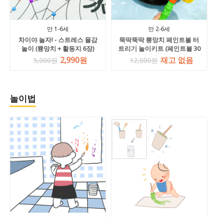
만 1-6세
만 2-6세
차이야 놀자! - 스트레스 물감
뚝딱뚝딱 뿅망치 페인트볼 터
놀이 (뿅망치 + 활동지 6장)
트리기 놀이키트 (페인트볼 30
개 +뿅망치 1개+아스테이지1장
2,990원
재고 없음
5,000원
12,000원
+블랙트레이 1개, 미니 or 대형
크기선택)
놀이법